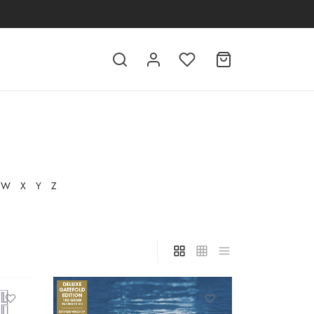
W
X
Y
Z