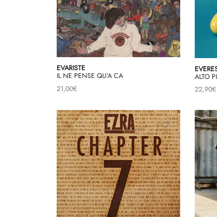
EVARISTE
EVERE
IL NE PENSE QU’A CA
ALTO 
21,00
€
22,90
€