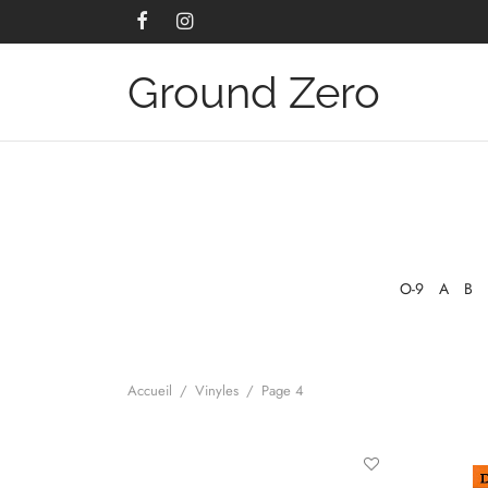
Ground Zero
O-9
A
B
Accueil
/
Vinyles
/
Page 4