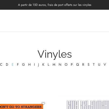
A partir de 150 euros, frais de port offerts sur les vinyles
Vinyles
C
D
E
F
G
H
I
J
K
L
M
N
O
P
Q
R
S
T
U
V