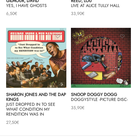
GILMOUR, DAVID
REED, LOU
YES, I HAVE GHOSTS
LIVE AT ALICE TULLY HALL
6,50
€
33,90
€
& HIP-HOP
 & MUSIQUES IMPROVISEES
QUES DU MONDE
NDTRACKS
QUE CLASSIQUE
UAIRE DAY 2025
SHARON JONES AND THE DAP
SNOOP DOGGY DOGG
KINGS
DOGGYSTYLE -PICTURE DISC-
JUST DROPPED IN TO SEE
35,90
€
WHAT CONDITION MY
RENDITION WAS IN
27,50
€