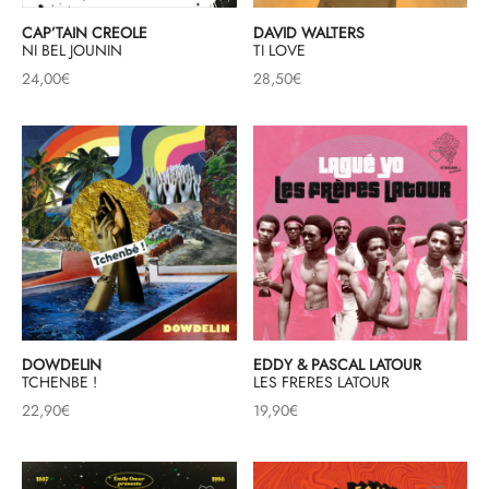
CAP’TAIN CREOLE
DAVID WALTERS
& HIP-HOP
NI BEL JOUNIN
TI LOVE
24,00
€
28,50
€
 & MUSIQUES IMPROVISEES
QUES DU MONDE
NDTRACKS
QUE CLASSIQUE
UAIRE DAY 2025
DOWDELIN
EDDY & PASCAL LATOUR
TCHENBE !
LES FRERES LATOUR
22,90
€
19,90
€