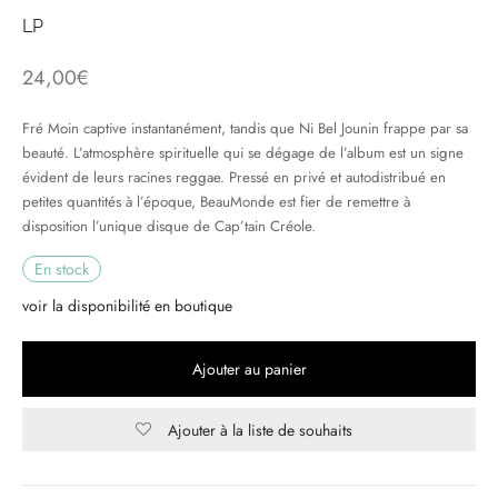
LP
& HIP-HOP
24,00
€
Fré Moin captive instantanément, tandis que Ni Bel Jounin frappe par sa
 & MUSIQUES IMPROVISEES
beauté. L’atmosphère spirituelle qui se dégage de l’album est un signe
évident de leurs racines reggae. Pressé en privé et autodistribué en
QUES DU MONDE
petites quantités à l’époque, BeauMonde est fier de remettre à
disposition l’unique disque de Cap’tain Créole.
NDTRACKS
En stock
QUE CLASSIQUE
voir la disponibilité en boutique
UAIRE DAY 2025
Ajouter au panier
Ajouter à la liste de souhaits