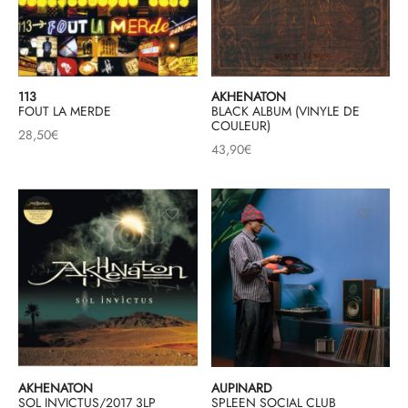
& HIP-HOP
113
AKHENATON
FOUT LA MERDE
BLACK ALBUM (VINYLE DE
 & MUSIQUES IMPROVISEES
COULEUR)
28,50
€
43,90
€
QUES DU MONDE
NDTRACKS
QUE CLASSIQUE
UAIRE DAY 2025
AKHENATON
AUPINARD
SOL INVICTUS/2017 3LP
SPLEEN SOCIAL CLUB