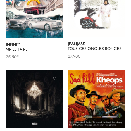
JEANJASS
INFINIT’
TOUS CES ONGLES RONGES
MR LE FAIRE
27,90
€
25,50
€