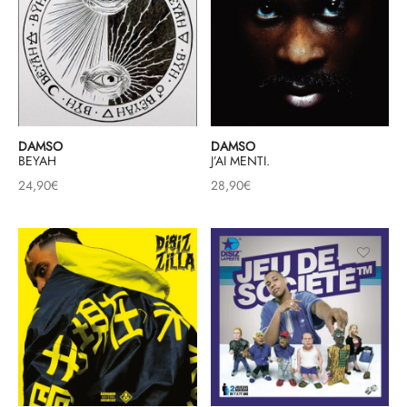
DAMSO
DAMSO
BEYAH
J’AI MENTI.
24,90
€
28,90
€