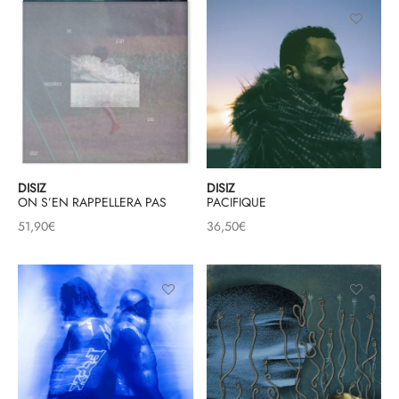
DISIZ
DISIZ
ON S’EN RAPPELLERA PAS
PACIFIQUE
51,90
€
36,50
€