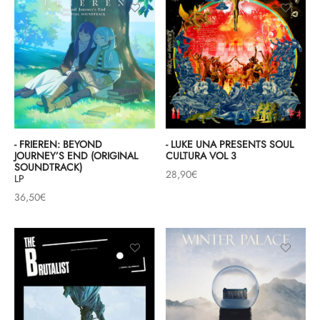
& HIP-HOP
 & MUSIQUES IMPROVISEES
QUES DU MONDE
- FRIEREN: BEYOND
- LUKE UNA PRESENTS SOUL
NDTRACKS
JOURNEY’S END (ORIGINAL
CULTURA VOL 3
SOUNDTRACK)
28,90
€
LP
QUE CLASSIQUE
36,50
€
UAIRE DAY 2025