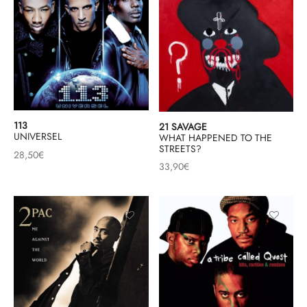
113
21 SAVAGE
UNIVERSEL
WHAT HAPPENED TO THE
STREETS?
28,50
€
33,90
€