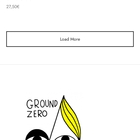
27,50
€
Load More