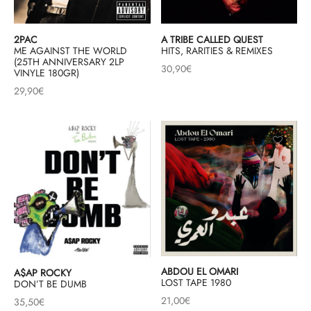
2PAC
A TRIBE CALLED QUEST
ME AGAINST THE WORLD
HITS, RARITIES & REMIXES
(25TH ANNIVERSARY 2LP
30,90
€
VINYLE 180GR)
29,90
€
ABDOU EL OMARI
A$AP ROCKY
LOST TAPE 1980
DON’T BE DUMB
21,00
€
35,50
€