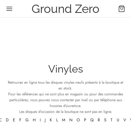
Ground Zero
Vinyles
Retrouvez en ligne tous les disques vinyles neufs présents à la boutique et
en stock.
Pour les références qui ne sont plus en magasin ou pour des commandes
particulières, vous pouvez nous contacter par mail ou par téléphone aux
horaires d’ouverture.
Les disques d’occasion de la boutique ne sont pas en ligne.
C
D
E
F
G
H
I
J
K
L
M
N
O
P
Q
R
S
T
U
V