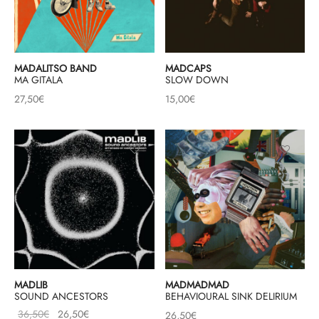
MADALITSO BAND
MADCAPS
MA GITALA
SLOW DOWN
27,50
€
15,00
€
MADLIB
MADMADMAD
SOUND ANCESTORS
BEHAVIOURAL SINK DELIRIUM
Le prix
Le prix
36,50
€
26,50
€
26,50
€