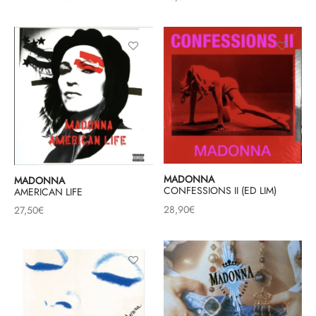
initial
actuel
était :
est :
36,50€.
26,50€.
MADONNA
MADONNA
CONFESSIONS II (ED LIM)
AMERICAN LIFE
28,90
€
27,50
€