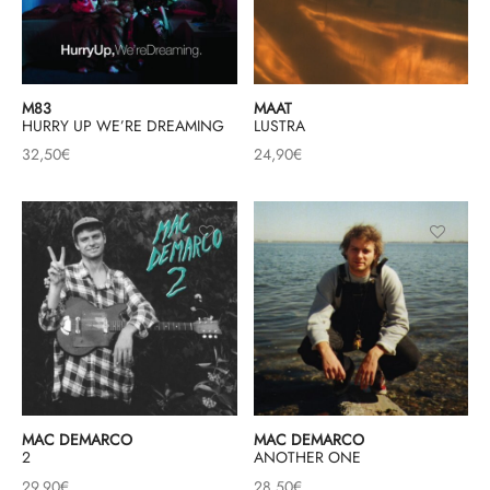
M83
MAAT
HURRY UP WE’RE DREAMING
LUSTRA
32,50
€
24,90
€
MAC DEMARCO
MAC DEMARCO
2
ANOTHER ONE
29,90
€
28,50
€