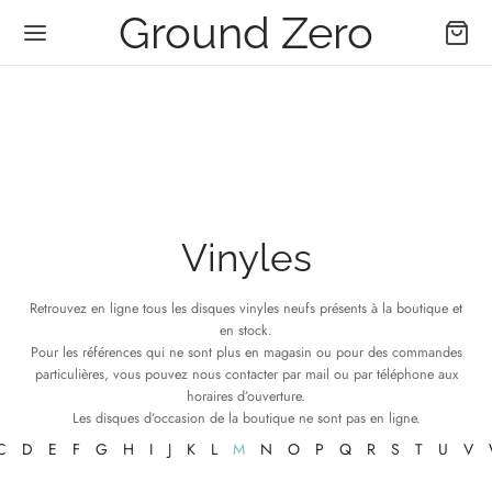
Ground Zero
Vinyles
Retrouvez en ligne tous les disques vinyles neufs présents à la boutique et
en stock.
Pour les références qui ne sont plus en magasin ou pour des commandes
particulières, vous pouvez nous contacter par mail ou par téléphone aux
horaires d’ouverture.
Les disques d’occasion de la boutique ne sont pas en ligne.
C
D
E
F
G
H
I
J
K
L
M
N
O
P
Q
R
S
T
U
V