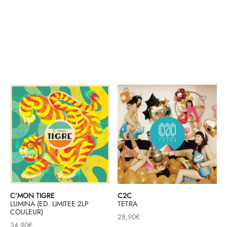
C’MON TIGRE
C2C
LUMINA (ED. LIMITEE 2LP
TETRA
COULEUR)
28,90
€
34,90
€