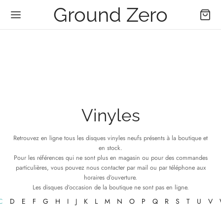
Ground Zero
Vinyles
Retrouvez en ligne tous les disques vinyles neufs présents à la boutique et
en stock.
Pour les références qui ne sont plus en magasin ou pour des commandes
particulières, vous pouvez nous contacter par mail ou par téléphone aux
horaires d’ouverture.
Les disques d’occasion de la boutique ne sont pas en ligne.
C
D
E
F
G
H
I
J
K
L
M
N
O
P
Q
R
S
T
U
V