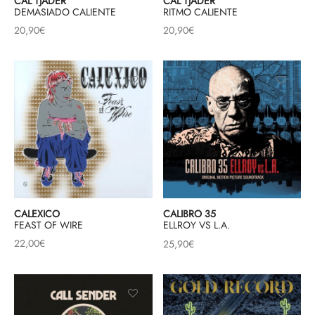
CAL TJADER
CAL TJADER
DEMASIADO CALIENTE
RITMO CALIENTE
20,90
€
20,90
€
CALEXICO
CALIBRO 35
FEAST OF WIRE
ELLROY VS L.A.
22,00
€
25,90
€