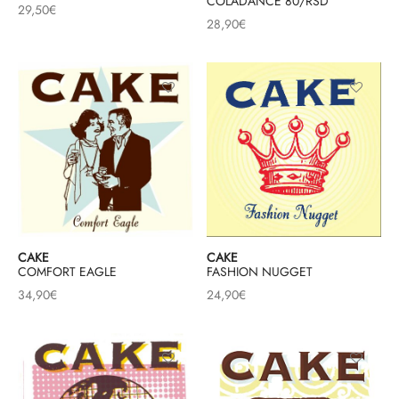
COLADANCE 80/RSD
29,50
€
28,90
€
CAKE
CAKE
FASHION NUGGET
COMFORT EAGLE
24,90
€
34,90
€