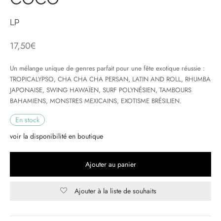
& HIP-HOP
LP
17,50
€
 & MUSIQUES IMPROVISEES
Un mélange unique de genres parfait pour une fête exotique réussie :
TROPICALYPSO, CHA CHA CHA PERSAN, LATIN AND ROLL, RHUMBA
QUES DU MONDE
JAPONAISE, SWING HAWAÏEN, SURF POLYNÉSIEN, TAMBOURS
BAHAMIENS, MONSTRES MEXICAINS, EXOTISME BRÉSILIEN.
NDTRACKS
En stock
QUE CLASSIQUE
voir la disponibilité en boutique
UAIRE DAY 2025
Ajouter au panier
Ajouter à la liste de souhaits