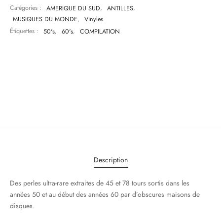
Catégories :
AMERIQUE DU SUD
,
ANTILLES
,
MUSIQUES DU MONDE
,
Vinyles
Étiquettes :
50's
,
60's
,
COMPILATION
Description
Des perles ultra-rare extraites de 45 et 78 tours sortis dans les
années 50 et au début des années 60 par d’obscures maisons de
disques.