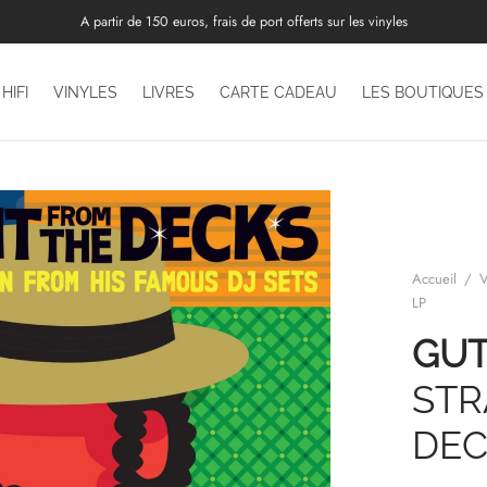
A partir de 150 euros, frais de port offerts sur les vinyles
HIFI
VINYLES
LIVRES
CARTE CADEAU
LES BOUTIQUES
Accueil
/
V
LP
GU
STR
DEC