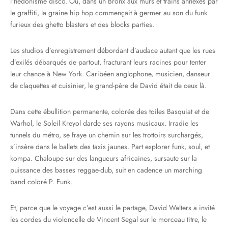
l’hédonisme disco. Où, dans un Bronx aux murs et trains annexés par
le graffiti, la graine hip hop commençait à germer au son du funk
furieux des ghetto blasters et des blocks parties.
Les studios d’enregistrement débordant d’audace autant que les rues
d’exilés débarqués de partout, fracturant leurs racines pour tenter
leur chance à New York. Caribéen anglophone, musicien, danseur
de claquettes et cuisinier, le grand-père de David était de ceux là.
Dans cette ébullition permanente, colorée des toiles Basquiat et de
Warhol, le Soleil Kreyol darde ses rayons musicaux. Irradie les
tunnels du métro, se fraye un chemin sur les trottoirs surchargés,
s’insère dans le ballets des taxis jaunes. Part explorer funk, soul, et
kompa. Chaloupe sur des langueurs africaines, sursaute sur la
puissance des basses reggae-dub, suit en cadence un marching
band coloré P. Funk.
Et, parce que le voyage c’est aussi le partage, David Walters a invité
les cordes du violoncelle de Vincent Segal sur le morceau titre, le