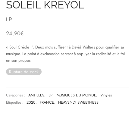
SOLEIL KREYOL
& HIP-HOP
LP
24,90
€
 & MUSIQUES IMPROVISEES
« Soul Créole !”. Deux mots suffisent à David Walters pour qualifier sa
QUES DU MONDE
musique. Le point d’exclamation servant à appuyer la radicalité et la foi
en son propos.
NDTRACKS
Rupture de stock
QUE CLASSIQUE
UAIRE DAY 2025
Catégories :
ANTILLES
,
LP
,
MUSIQUES DU MONDE
,
Vinyles
Étiquettes :
2020
,
FRANCE
,
HEAVENLY SWEETNESS