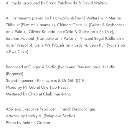
All tracks produced by Bruno Patchworks & David Walters
All instruments played by Patchworks & David Walters with Marine
Thibault (Flute on « mama »), Clément Chetaille (Guitar & Keyboards
on « Palé »), Olivier Koundouno (Cello & Guitar on « Pa Lé »),
Ibrahim Maalouf (Trompette on « Pa Lé »), Vincent Ségal (Cello on «
Soleil Kréyol »), Célia Wa (Vocals on « Lady »), Seun Kuti (Vocals on
« Bwé Dlo »)
Recorded at Ginger X Studio (Lyon) and One two pass it studio
(Bagnolet)
Sound ingeneer : Patchworks & Mr Gib (OTPI)
Mixed by Mr Gib at One Two Pass it.
Mastered by Chab at Chab mastering
A&R and Executive Producer : Franck Descollonges
Artwork by Landry A. (Palaplaya Studio)
Photo by Antonin Grenier