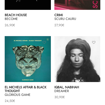
& HIP-HOP
BEACH HOUSE
CRIMI
BECOME
SCURU CAURU
26,90
€
27,90
€
 & MUSIQUES IMPROVISEES
QUES DU MONDE
NDTRACKS
QUE CLASSIQUE
UAIRE DAY 2025
EL MICHELS AFFAIR & BLACK
IQBAL, NABIHAH
THOUGHT
DREAMER
GLORIOUS GAME
30,90
€
24,50
€