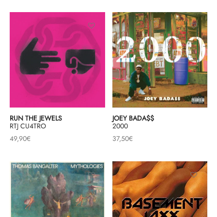
RUN THE JEWELS
JOEY BADA$$
RTJ CU4TRO
2000
49,90
€
37,50
€