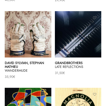
29,90
€
DAVID SYLVIAN, STEPHAN
GRANDBROTHERS
MATHIEU
LATE REFLECTIONS
WANDERMUDE
31,50
€
35,90
€