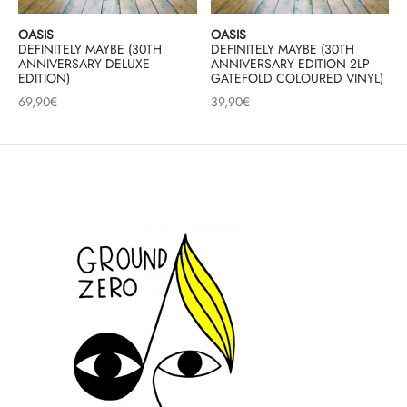
mplificateurs Phono
ENT & MINIMALISTE
MBRE 2026
IES DU 30/10/2026
REGGAE SKA
OASIS
OASIS
DEFINITELY MAYBE (30TH
DEFINITELY MAYBE (30TH
s Casques
 & NEW WAVE
ICA
ANNIVERSARY DELUXE
ANNIVERSARY EDITION 2LP
EDITION)
GATEFOLD COLOURED VINYL)
teurs bluetooth
 & AMERICANA
N ORIENT & MAGHREB
69,90
€
39,90
€
ntes
AGE ROCK
es
SIC ROCK
ien
CHY BUT CHIC
soires
IN & RAP FRANCAIS
K
 ROCK, STONER & HEAVY METAL
QUES ELECTRONIQUES