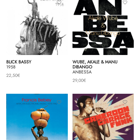
& HIP-HOP
 & MUSIQUES IMPROVISEES
QUES DU MONDE
BLICK BASSY
WUBE, AKALE & MANU
1958
DIBANGO
NDTRACKS
ANBESSA
22,50
€
29,00
€
QUE CLASSIQUE
UAIRE DAY 2025