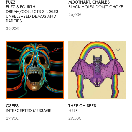
FUZZ
MOOTHART, CHARLES
FUZZ’S FOURTH
BLACK HOLES DON’T CHOKE
mplificateurs Phono
ENT & MINIMALISTE
MBRE 2026
IES DU 30/10/2026
REGGAE SKA
DREAM/COLLECTS SINGLES
26,00
€
UNRELEASED DEMOS AND
s Casques
 & NEW WAVE
ICA
RARITIES
39,90
€
teurs bluetooth
 & AMERICANA
N ORIENT & MAGHREB
ntes
AGE ROCK
es
SIC ROCK
ien
CHY BUT CHIC
soires
IN & RAP FRANCAIS
K
OSEES
THEE OH SEES
 ROCK, STONER & HEAVY METAL
INTERCEPTED MESSAGE
HELP
29,90
€
29,50
€
QUES ELECTRONIQUES