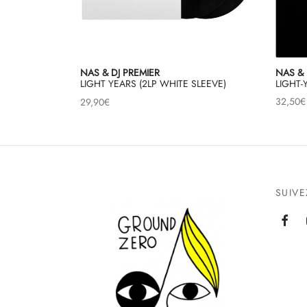
NAS & 
NAS & DJ PREMIER
LIGHT-
LIGHT YEARS (2LP WHITE SLEEVE)
32,50
€
29,90
€
SUIV