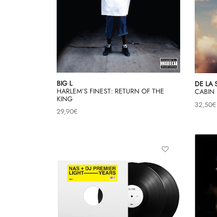
BIG L
DE LA 
HARLEM’S FINEST: RETURN OF THE
CABIN 
KING
32,50
€
29,90
€