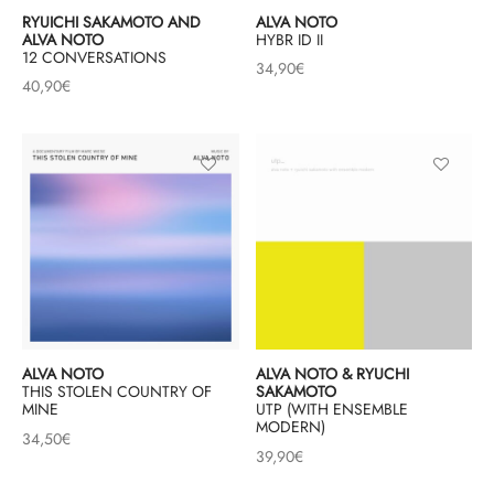
RYUICHI SAKAMOTO AND
ALVA NOTO
mplificateurs Phono
ENT & MINIMALISTE
MBRE 2026
IES DU 30/10/2026
REGGAE SKA
ALVA NOTO
HYBR ID II
12 CONVERSATIONS
34,90
€
s Casques
 & NEW WAVE
ICA
40,90
€
teurs bluetooth
 & AMERICANA
N ORIENT & MAGHREB
ntes
AGE ROCK
es
SIC ROCK
ien
CHY BUT CHIC
soires
IN & RAP FRANCAIS
K
ALVA NOTO
ALVA NOTO & RYUCHI
THIS STOLEN COUNTRY OF
SAKAMOTO
 ROCK, STONER & HEAVY METAL
MINE
UTP (WITH ENSEMBLE
MODERN)
34,50
€
QUES ELECTRONIQUES
39,90
€