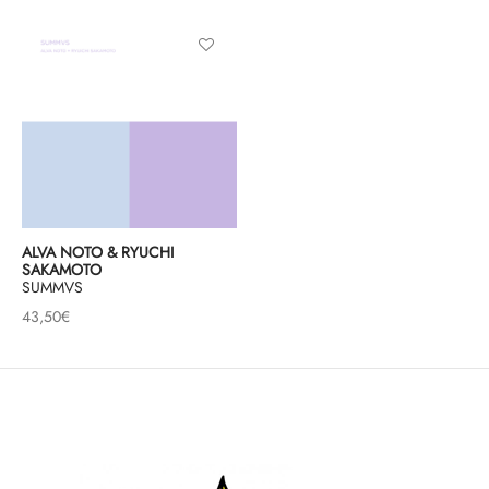
& HIP-HOP
 & MUSIQUES IMPROVISEES
QUES DU MONDE
NDTRACKS
ALVA NOTO & RYUCHI
SAKAMOTO
QUE CLASSIQUE
SUMMVS
43,50
€
UAIRE DAY 2025