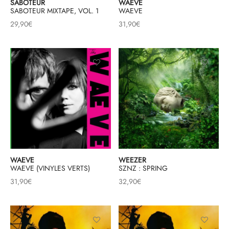
SABOTEUR
WAEVE
SABOTEUR MIXTAPE, VOL. 1
WAEVE
29,90
€
31,90
€
WAEVE
WEEZER
WAEVE (VINYLES VERTS)
SZNZ : SPRING
31,90
€
32,90
€