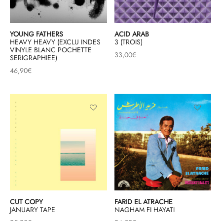
mplificateurs Phono
ENT & MINIMALISTE
MBRE 2026
IES DU 30/10/2026
REGGAE SKA
s Casques
 & NEW WAVE
ICA
YOUNG FATHERS
ACID ARAB
HEAVY HEAVY (EXCLU INDES
3 (TROIS)
VINYLE BLANC POCHETTE
teurs bluetooth
 & AMERICANA
N ORIENT & MAGHREB
33,00
€
SERIGRAPHIEE)
46,90
€
ntes
AGE ROCK
es
SIC ROCK
ien
CHY BUT CHIC
soires
IN & RAP FRANCAIS
K
 ROCK, STONER & HEAVY METAL
QUES ELECTRONIQUES
CUT COPY
FARID EL ATRACHE
JANUARY TAPE
NAGHAM FI HAYATI