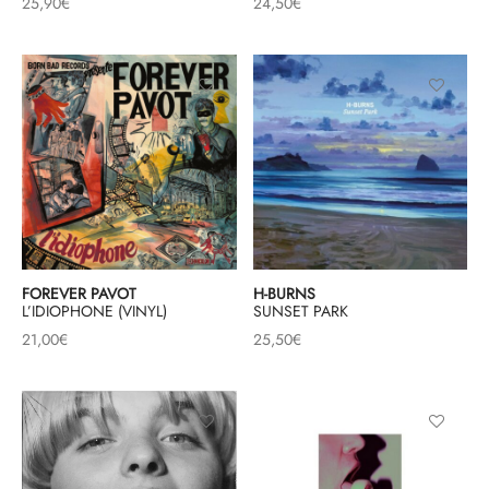
25,90
€
24,50
€
& HIP-HOP
 & MUSIQUES IMPROVISEES
QUES DU MONDE
NDTRACKS
QUE CLASSIQUE
FOREVER PAVOT
H-BURNS
L’IDIOPHONE (VINYL)
SUNSET PARK
UAIRE DAY 2025
21,00
€
25,50
€