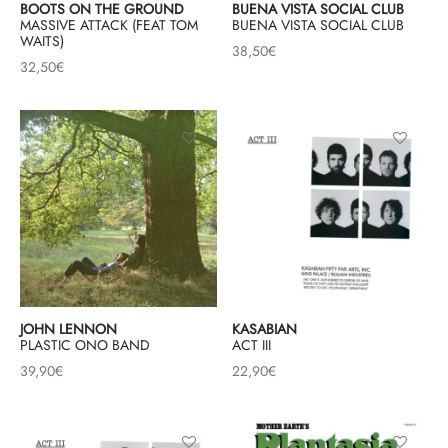
BOOTS ON THE GROUND
BUENA VISTA SOCIAL CLUB
MASSIVE ATTACK (FEAT TOM
BUENA VISTA SOCIAL CLUB
WAITS)
& HIP-HOP
38,50
€
32,50
€
 & MUSIQUES IMPROVISEES
QUES DU MONDE
NDTRACKS
QUE CLASSIQUE
UAIRE DAY 2025
JOHN LENNON
KASABIAN
PLASTIC ONO BAND
ACT III
39,90
€
22,90
€