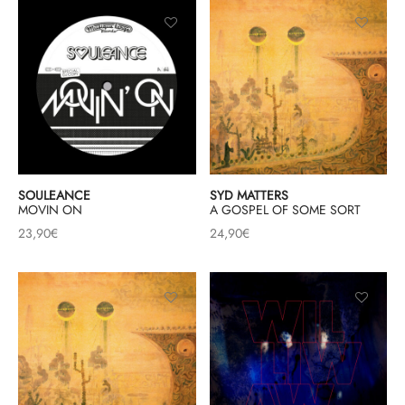
SOULEANCE
SYD MATTERS
MOVIN ON
A GOSPEL OF SOME SORT
23,90
€
24,90
€