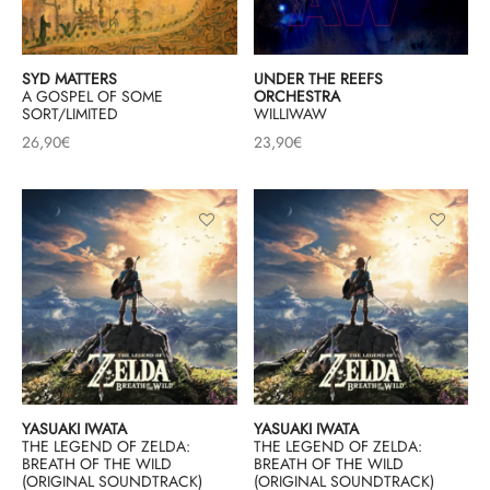
SYD MATTERS
UNDER THE REEFS
A GOSPEL OF SOME
ORCHESTRA
SORT/LIMITED
WILLIWAW
26,90
€
23,90
€
YASUAKI IWATA
YASUAKI IWATA
THE LEGEND OF ZELDA:
THE LEGEND OF ZELDA:
BREATH OF THE WILD
BREATH OF THE WILD
(ORIGINAL SOUNDTRACK)
(ORIGINAL SOUNDTRACK)