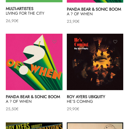
MULTI-ARTISTES
PANDA BEAR & SONIC BOOM
LIVING FOR THE CITY
A ? OF WHEN
26,90
€
23,90
€
PANDA BEAR & SONIC BOOM
ROY AYERS UBIQUITY
A ? OF WHEN
HE’S COMING
25,50
€
29,90
€