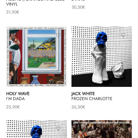
VINYL
30,50
€
31,90
€
& HIP-HOP
 & MUSIQUES IMPROVISEES
QUES DU MONDE
NDTRACKS
QUE CLASSIQUE
UAIRE DAY 2025
HOLY WAVE
JACK WHITE
I’M DADA
FROZEN CHARLOTTE
25,90
€
26,50
€