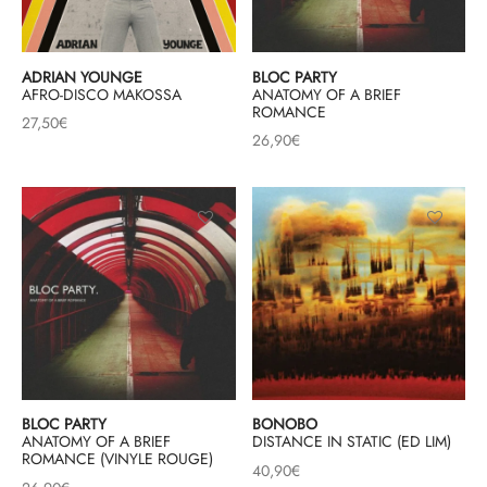
mplificateurs Phono
ENT & MINIMALISTE
MBRE 2026
IES DU 30/10/2026
REGGAE SKA
s Casques
 & NEW WAVE
ICA
ADRIAN YOUNGE
BLOC PARTY
AFRO-DISCO MAKOSSA
ANATOMY OF A BRIEF
ROMANCE
teurs bluetooth
 & AMERICANA
N ORIENT & MAGHREB
27,50
€
26,90
€
ntes
AGE ROCK
es
SIC ROCK
ien
CHY BUT CHIC
soires
IN & RAP FRANCAIS
K
 ROCK, STONER & HEAVY METAL
BLOC PARTY
BONOBO
ANATOMY OF A BRIEF
DISTANCE IN STATIC (ED LIM)
QUES ELECTRONIQUES
ROMANCE (VINYLE ROUGE)
40,90
€