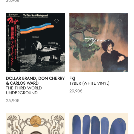
26,90
€
& HIP-HOP
 & MUSIQUES IMPROVISEES
QUES DU MONDE
NDTRACKS
QUE CLASSIQUE
DOLLAR BRAND, DON CHERRY
FKJ
& CARLOS WARD
TYBER (WHITE VINYL)
THE THIRD WORLD
UAIRE DAY 2025
29,90
€
UNDERGROUND
25,90
€