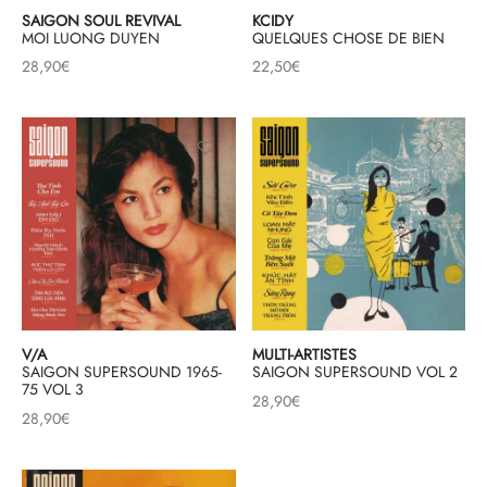
SAIGON SOUL REVIVAL
KCIDY
mplificateurs Phono
ENT & MINIMALISTE
MBRE 2026
IES DU 30/10/2026
REGGAE SKA
MOI LUONG DUYEN
QUELQUES CHOSE DE BIEN
28,90
€
22,50
€
s Casques
 & NEW WAVE
ICA
teurs bluetooth
 & AMERICANA
N ORIENT & MAGHREB
ntes
AGE ROCK
es
SIC ROCK
ien
CHY BUT CHIC
soires
IN & RAP FRANCAIS
K
V/A
MULTI-ARTISTES
SAIGON SUPERSOUND 1965-
SAIGON SUPERSOUND VOL 2
75 VOL 3
 ROCK, STONER & HEAVY METAL
28,90
€
28,90
€
QUES ELECTRONIQUES