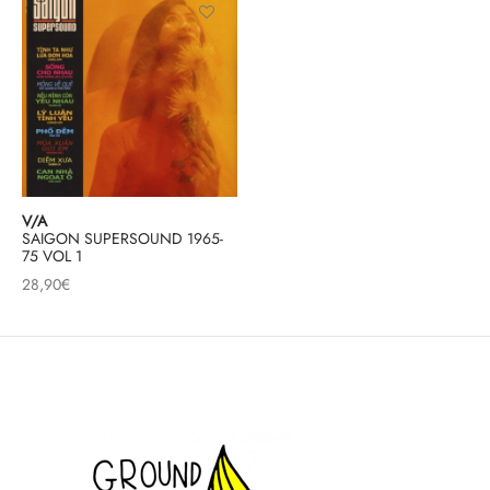
& HIP-HOP
 & MUSIQUES IMPROVISEES
QUES DU MONDE
V/A
NDTRACKS
SAIGON SUPERSOUND 1965-
75 VOL 1
QUE CLASSIQUE
28,90
€
UAIRE DAY 2025