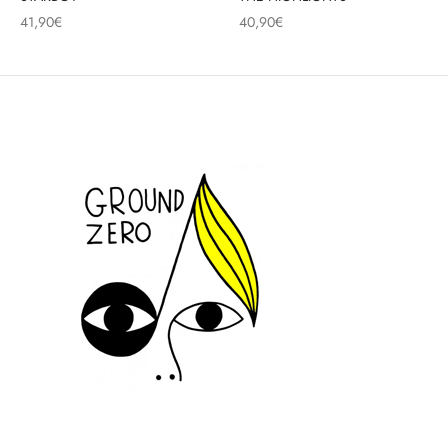
41,90
€
40,90
€