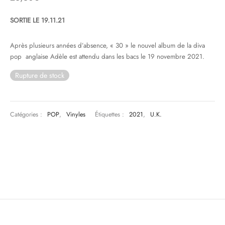
SORTIE LE 19.11.21
& HIP-HOP
Après plusieurs années d’absence, « 30 » le nouvel album de la diva
pop anglaise Adèle est attendu dans les bacs le 19 novembre 2021.
 & MUSIQUES IMPROVISEES
Rupture de stock
QUES DU MONDE
NDTRACKS
Catégories :
POP
,
Vinyles
Étiquettes :
2021
,
U.K.
QUE CLASSIQUE
UAIRE DAY 2025