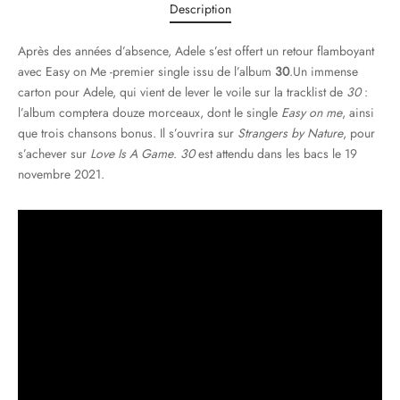
Description
Après des années d’absence, Adele s’est offert un retour flamboyant
avec Easy on Me -premier single issu de l’album
30
.Un immense
carton pour Adele, qui vient de lever le voile sur la tracklist de
30
:
l’album comptera douze morceaux, dont le single
Easy on me
, ainsi
que trois chansons bonus. Il s’ouvrira sur
Strangers by Nature
, pour
s’achever sur
Love Is A Game
.
30
est attendu dans les bacs le 19
novembre 2021.