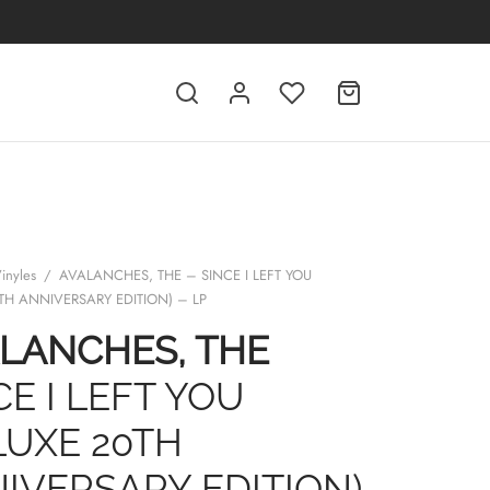
inyles
/
AVALANCHES, THE – SINCE I LEFT YOU
TH ANNIVERSARY EDITION) – LP
LANCHES, THE
CE I LEFT YOU
LUXE 20TH
IVERSARY EDITION)