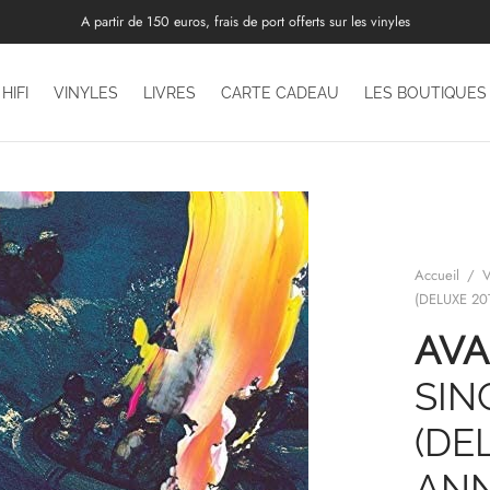
A partir de 150 euros, frais de port offerts sur les vinyles
HIFI
VINYLES
LIVRES
CARTE CADEAU
LES BOUTIQUES
Accueil
/
V
(DELUXE 20
AVA
SIN
(DE
ANN