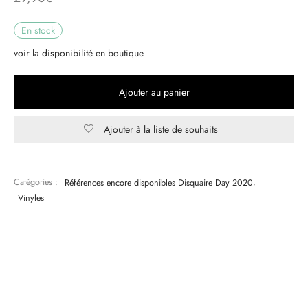
En stock
& HIP-HOP
voir la disponibilité en boutique
 & MUSIQUES IMPROVISEES
Ajouter au panier
QUES DU MONDE
Ajouter à la liste de souhaits
NDTRACKS
QUE CLASSIQUE
Catégories :
Références encore disponibles Disquaire Day 2020
,
Vinyles
UAIRE DAY 2025