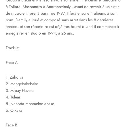
Group à Ejeda et Mahazo arivo à Toliara en mercenaire, Safodrano
à Toliara, Masoandro à Andranovinaly…avant de revenir à un statut
de musicien libre, à partir de 1997. Il fera ensuite 4 albums à son
nom. Damily a joué et composé sans arrêt dans les 8 dernières
années, et son répertoire est déjà très fourni quand il commence à
enregistrer en studio en 1994, à 26 ans.
Tracklist
Face A
1. Zaho va
2. Mangebakebake
3. Mipay Havelo
4. Tulear
5. Nahoda mpamelon anake
6. O kaka
Face B