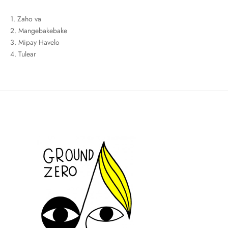
1. Zaho va
2. Mangebakebake
3. Mipay Havelo
4. Tulear