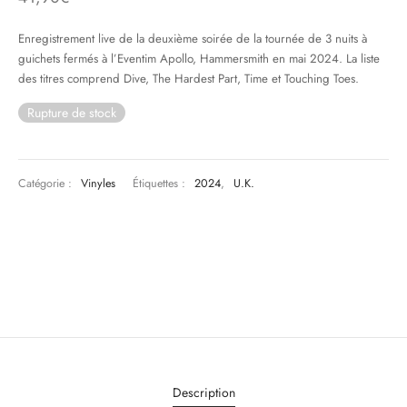
Enregistrement live de la deuxième soirée de la tournée de 3 nuits à
& HIP-HOP
guichets fermés à l’Eventim Apollo, Hammersmith en mai 2024. La liste
des titres comprend Dive, The Hardest Part, Time et Touching Toes.
Rupture de stock
 & MUSIQUES IMPROVISEES
QUES DU MONDE
Catégorie :
Vinyles
Étiquettes :
2024
,
U.K.
NDTRACKS
QUE CLASSIQUE
UAIRE DAY 2025
Description