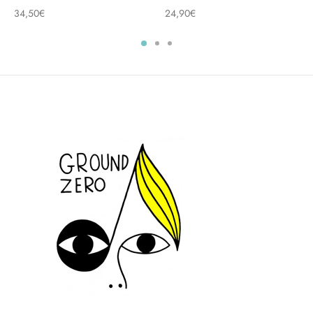
34,50
€
24,90
€