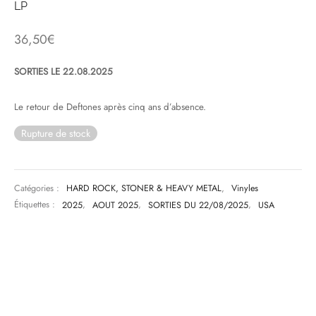
LP
& HIP-HOP
36,50
€
SORTIES LE 22.08.2025
 & MUSIQUES IMPROVISEES
Le retour de Deftones après cinq ans d’absence.
QUES DU MONDE
Rupture de stock
NDTRACKS
QUE CLASSIQUE
Catégories :
HARD ROCK, STONER & HEAVY METAL
,
Vinyles
Étiquettes :
2025
,
AOUT 2025
,
SORTIES DU 22/08/2025
,
USA
UAIRE DAY 2025