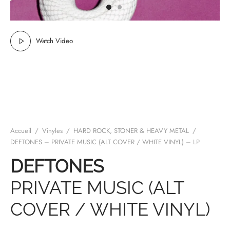
mplificateurs Phono
ENT & MINIMALISTE
MBRE 2026
IES DU 30/10/2026
REGGAE SKA
s Casques
 & NEW WAVE
ICA
Watch Video
teurs bluetooth
 & AMERICANA
N ORIENT & MAGHREB
ntes
AGE ROCK
es
SIC ROCK
ien
CHY BUT CHIC
Accueil
/
Vinyles
/
HARD ROCK, STONER & HEAVY METAL
/
DEFTONES – PRIVATE MUSIC (ALT COVER / WHITE VINYL) – LP
soires
IN & RAP FRANCAIS
DEFTONES
K
PRIVATE MUSIC (ALT
 ROCK, STONER & HEAVY METAL
COVER / WHITE VINYL)
QUES ELECTRONIQUES