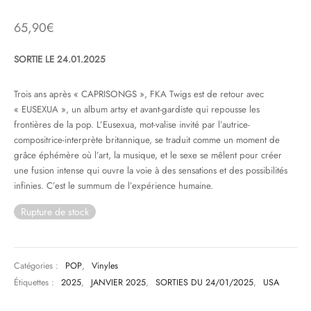
65,90
€
& HIP-HOP
SORTIE LE 24.01.2025
 & MUSIQUES IMPROVISEES
Trois ans après « CAPRISONGS », FKA Twigs est de retour avec
« EUSEXUA », un album artsy et avant-gardiste qui repousse les
QUES DU MONDE
frontières de la pop. L’Eusexua, mot-valise invité par l’autrice-
compositrice-interprète britannique, se traduit comme un moment de
NDTRACKS
grâce éphémère où l’art, la musique, et le sexe se mêlent pour créer
une fusion intense qui ouvre la voie à des sensations et des possibilités
QUE CLASSIQUE
infinies. C’est le summum de l’expérience humaine.
UAIRE DAY 2025
Rupture de stock
Catégories :
POP
,
Vinyles
Étiquettes :
2025
,
JANVIER 2025
,
SORTIES DU 24/01/2025
,
USA