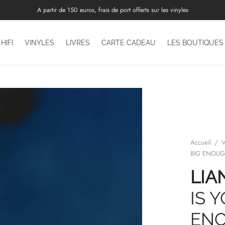
A partir de 150 euros, frais de port offerts sur les vinyles
HIFI
VINYLES
LIVRES
CARTE CADEAU
LES BOUTIQUES
Accueil
/
V
BIG ENOUGH
LIA
IS 
ENO