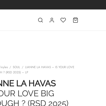
inyles
/
SOUL
/
LIANNE LA HAVAS – IS YOUR LOVE
 ? (RSD 2025) – LP
NNE LA HAVAS
YOUR LOVE BIG
UGH ? (RSD 2025)