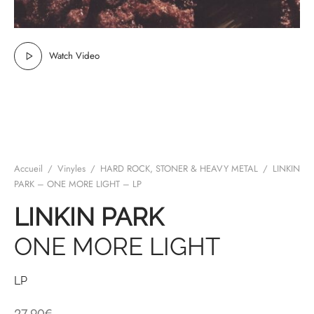
mplificateurs Phono
ENT & MINIMALISTE
MBRE 2026
IES DU 30/10/2026
REGGAE SKA
s Casques
 & NEW WAVE
ICA
Watch Video
teurs bluetooth
 & AMERICANA
N ORIENT & MAGHREB
ntes
AGE ROCK
es
SIC ROCK
ien
CHY BUT CHIC
Accueil
/
Vinyles
/
HARD ROCK, STONER & HEAVY METAL
/
LINKIN
PARK – ONE MORE LIGHT – LP
soires
IN & RAP FRANCAIS
LINKIN PARK
K
ONE MORE LIGHT
 ROCK, STONER & HEAVY METAL
LP
QUES ELECTRONIQUES