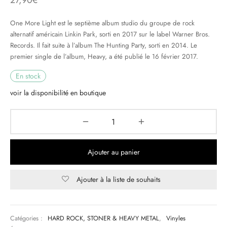
27,90
€
& HIP-HOP
One More Light est le septième album studio du groupe de rock
alternatif américain Linkin Park, sorti en 2017 sur le label Warner Bros.
Records. Il fait suite à l’album The Hunting Party, sorti en 2014. Le
premier single de l’album, Heavy, a été publié le 16 février 2017.
 & MUSIQUES IMPROVISEES
En stock
QUES DU MONDE
voir la disponibilité en boutique
NDTRACKS
QUE CLASSIQUE
Ajouter au panier
UAIRE DAY 2025
Ajouter à la liste de souhaits
Catégories :
HARD ROCK, STONER & HEAVY METAL
,
Vinyles