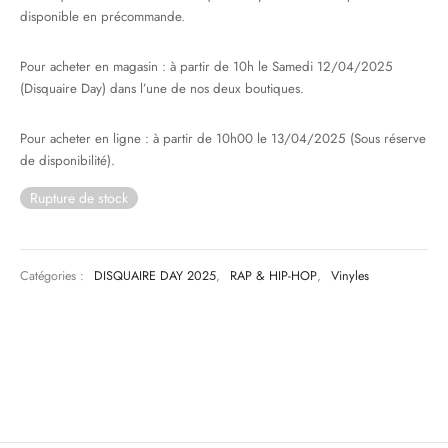
disponible en précommande.
& HIP-HOP
Pour acheter en magasin : à partir de 10h le Samedi 12/04/2025
(Disquaire Day) dans l’une de nos deux boutiques.
 & MUSIQUES IMPROVISEES
Pour acheter en ligne : à partir de 10h00 le 13/04/2025 (Sous réserve
de disponibilité).
QUES DU MONDE
Rupture de stock
NDTRACKS
QUE CLASSIQUE
Catégories :
DISQUAIRE DAY 2025
,
RAP & HIP-HOP
,
Vinyles
UAIRE DAY 2025