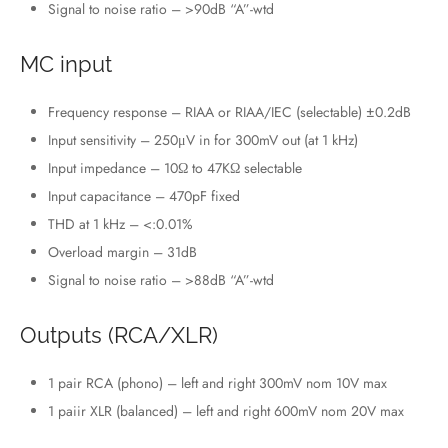
Signal to noise ratio – >90dB “A”-wtd
MC input
Frequency response – RIAA or RIAA/IEC (selectable) ±0.2dB
Input sensitivity – 250μV in for 300mV out (at 1 kHz)
Input impedance – 10Ω to 47KΩ selectable
Input capacitance – 470pF fixed
THD at 1 kHz – <:0.01%
Overload margin – 31dB
Signal to noise ratio – >88dB “A”-wtd
Outputs (RCA/XLR)
1 pair RCA (phono) – left and right 300mV nom 10V max
1 paiir XLR (balanced) – left and right 600mV nom 20V max