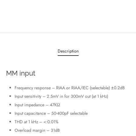
Description
MM input
Frequency response – RIAA or RIAA/IEC (selectable) ±0.2dB
Input sensitivity – 2.5mV in for 300mV out (at 1 kHz)
Input impedance – 47KΩ
Input capacitance – 50-400pF selectable
THD at 1 kHz – <:0.01%
Overload margin – 31dB