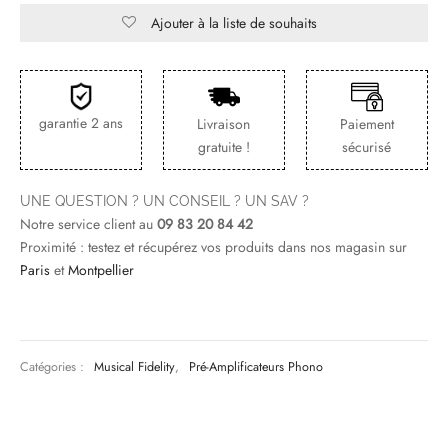
Ajouter à la liste de souhaits
& HIP-HOP
garantie 2 ans
Livraison
Paiement
 & MUSIQUES IMPROVISEES
gratuite !
sécurisé
QUES DU MONDE
UNE QUESTION ? UN CONSEIL ? UN SAV ?
NDTRACKS
Notre service client au
09 83 20 84 42
Proximité : testez et récupérez vos produits dans nos magasin sur
QUE CLASSIQUE
Paris
et
Montpellier
UAIRE DAY 2025
Catégories :
Musical Fidelity
,
Pré-Amplificateurs Phono