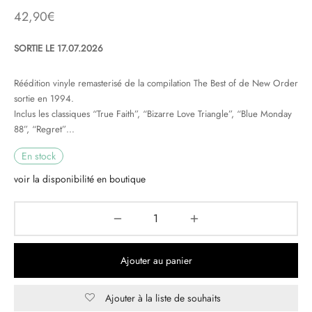
42,90
€
& HIP-HOP
SORTIE LE 17.07.2026
Réédition vinyle remasterisé de la compilation The Best of de New Order
 & MUSIQUES IMPROVISEES
sortie en 1994.
Inclus les classiques “True Faith”, “Bizarre Love Triangle”, “Blue Monday
QUES DU MONDE
88”, “Regret”…
NDTRACKS
En stock
voir la disponibilité en boutique
QUE CLASSIQUE
UAIRE DAY 2025
Ajouter au panier
Ajouter à la liste de souhaits