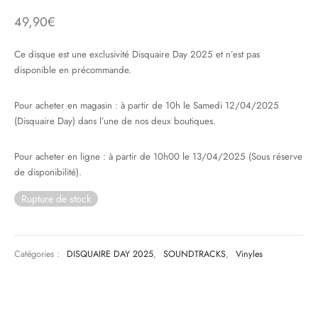
49,90
€
& HIP-HOP
Ce disque est une exclusivité Disquaire Day 2025 et n’est pas
disponible en précommande.
 & MUSIQUES IMPROVISEES
Pour acheter en magasin : à partir de 10h le Samedi 12/04/2025
(Disquaire Day) dans l’une de nos deux boutiques.
QUES DU MONDE
NDTRACKS
Pour acheter en ligne : à partir de 10h00 le 13/04/2025 (Sous réserve
de disponibilité).
QUE CLASSIQUE
Rupture de stock
UAIRE DAY 2025
Catégories :
DISQUAIRE DAY 2025
,
SOUNDTRACKS
,
Vinyles