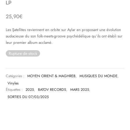
LP
& HIP-HOP
25,90
€
Les Şatellites reviennent en orbite sur Aylar en proposant une évolution
audacieuse du son folk-meets-groove psychédélique qu’ils ont établi sur
 & MUSIQUES IMPROVISEES
leur premier album acclamé.
QUES DU MONDE
Rupture de stock
NDTRACKS
QUE CLASSIQUE
Catégories :
MOYEN ORIENT & MAGHREB
,
MUSIQUES DU MONDE
,
Vinyles
UAIRE DAY 2025
Étiquettes :
2025
,
BATOV RECORDS
,
MARS 2025
,
SORTIES DU 07/03/2025