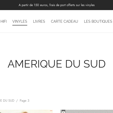
A partir de 150 euros, frais de port offerts sur les vinyles
HIFI
VINYLES
LIVRES
CARTE CADEAU
LES BOUTIQUES
AMERIQUE DU SUD
E DU SUD
/
Page 3