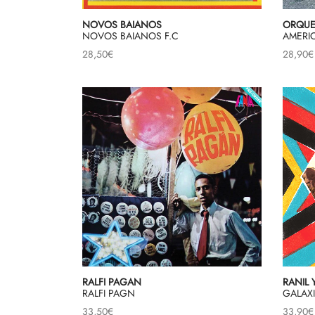
NOVOS BAIANOS
ORQUE
NOVOS BAIANOS F.C
AMERIC
28,50
€
28,90
€
RALFI PAGAN
RANIL 
RALFI PAGN
GALAXI
33,50
€
33,90
€