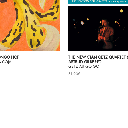
ONGO HOP
THE NEW STAN GETZ QUARTET 
A COJA
ASTRUD GILBERTO
GETZ AU GO GO
31,90
€
Load More