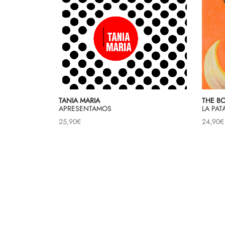
TANIA MARIA
THE B
APRESENTAMOS
LA PAT
25,90
€
24,90
€