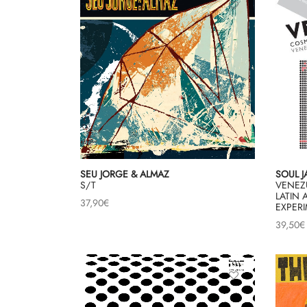
SEU JORGE & ALMAZ
SOUL 
S/T
VENEZU
LATIN
37,90
€
EXPERI
39,50
€