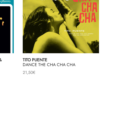
&
TITO PUENTE
DANCE THE CHA CHA CHA
21,50
€