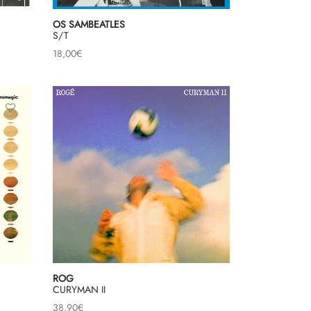
OS SAMBEATLES
S/T
18,00
€
ROG
CURYMAN II
38,90
€