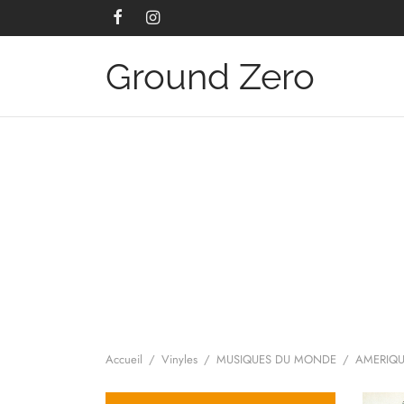
Ground Zero
Accueil
/
Vinyles
/
MUSIQUES DU MONDE
/
AMERIQU