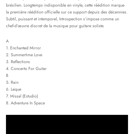
brésilien. Longtemps indisponible en vinyle, cette réédition marque
la première réédition officielle sur ce support depuis des décennies.
Subtil, puissant et intemporel, Introspection s’impose comme un
chef-d’œuvre discret de la musique pour guitare soliste.
A
1. Enchanted Mirror
2. Summertime Love
3. Reflections
4. Concerto For Guitar
B
5. Rain
6. Leque
7. Missal (Estudio)
8. Adventure In Space