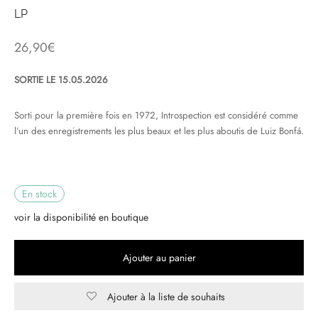
LP
& HIP-HOP
26,90
€
SORTIE LE 15.05.2026
 & MUSIQUES IMPROVISEES
Sorti pour la première fois en 1972, Introspection est considéré comme
QUES DU MONDE
l’un des enregistrements les plus beaux et les plus aboutis de Luiz Bonfá.
NDTRACKS
QUE CLASSIQUE
En stock
UAIRE DAY 2025
voir la disponibilité en boutique
Ajouter au panier
Ajouter à la liste de souhaits