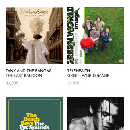
TANK AND THE BANGAS
TELEHEALTH
THE LAST BALLOON
GREEN WORLD IMAGE
31,50
€
31,90
€