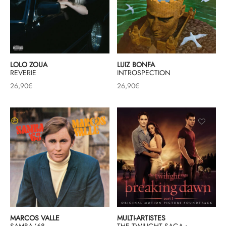
LOLO ZOUA
LUIZ BONFA
REVERIE
INTROSPECTION
26,90
€
26,90
€
MARCOS VALLE
MULTI-ARTISTES
SAMBA ’68
THE TWILIGHT SAGA :