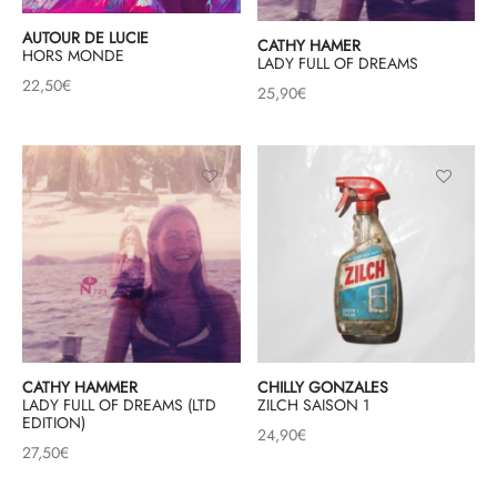
AUTOUR DE LUCIE
CATHY HAMER
& HIP-HOP
HORS MONDE
LADY FULL OF DREAMS
22,50
€
25,90
€
 & MUSIQUES IMPROVISEES
QUES DU MONDE
NDTRACKS
QUE CLASSIQUE
UAIRE DAY 2025
CATHY HAMMER
CHILLY GONZALES
LADY FULL OF DREAMS (LTD
ZILCH SAISON 1
EDITION)
24,90
€
27,50
€