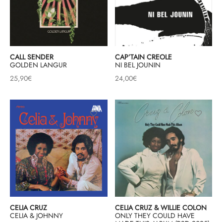
& HIP-HOP
CALL SENDER
CAP’TAIN CREOLE
 & MUSIQUES IMPROVISEES
GOLDEN LANGUR
NI BEL JOUNIN
25,90
€
24,00
€
QUES DU MONDE
NDTRACKS
QUE CLASSIQUE
UAIRE DAY 2025
CELIA CRUZ
CELIA CRUZ & WILLIE COLON
CELIA & JOHNNY
ONLY THEY COULD HAVE