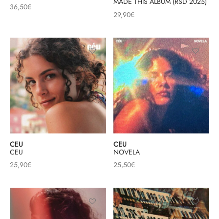
MADE THIS ALBUM (RSD 2025)
36,50
€
29,90
€
CEU
CEU
CEU
NOVELA
25,90
€
25,50
€