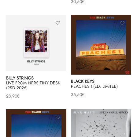
30,50
€
BILLY STRINGS
BLACK KEYS
LIVE FROM NPRS TINY DESK
PEACHES ! (ED. LIMITEE)
(RSD 2026)
35,50
€
28,90
€