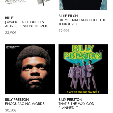
BILLIE EILISH
BILLIE
HIT ME HARD AND SOFT: THE
J AVANCE A CE QUE LES
TOUR (LIVE)
AUTRES PENSENT DE MOI
59,90
€
23,90
€
BILLY PRESTON
BILLY PRESTON
ENCOURAGING WORDS
THAT’S THE WAY GOD
PLANNED IT
30,50
€