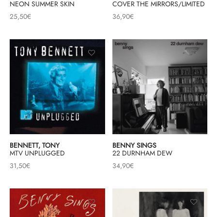
NEON SUMMER SKIN
COVER THE MIRRORS/LIMITED
25,50
€
36,90
€
BENNETT, TONY
BENNY SINGS
MTV UNPLUGGED
22 DURNHAM DEW
31,50
€
34,90
€