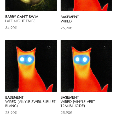
& HIP-HOP
BARRY CAN’T SWIM
BASEMENT
LATE NIGHT TALES
WIRED
34,90
€
25,90
€
 & MUSIQUES IMPROVISEES
QUES DU MONDE
NDTRACKS
QUE CLASSIQUE
UAIRE DAY 2025
BASEMENT
BASEMENT
WIRED (VINYLE SWIRL BLEU ET
WIRED (VINYLE VERT
BLANC)
TRANSLUCIDE)
28,90
€
25,90
€