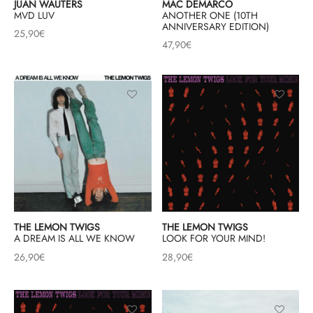
JUAN WAUTERS
MAC DEMARCO
MVD LUV
ANOTHER ONE (10TH
ANNIVERSARY EDITION)
& HIP-HOP
25,90
€
47,90
€
 & MUSIQUES IMPROVISEES
QUES DU MONDE
NDTRACKS
QUE CLASSIQUE
UAIRE DAY 2025
THE LEMON TWIGS
THE LEMON TWIGS
A DREAM IS ALL WE KNOW
LOOK FOR YOUR MIND!
26,90
€
28,90
€