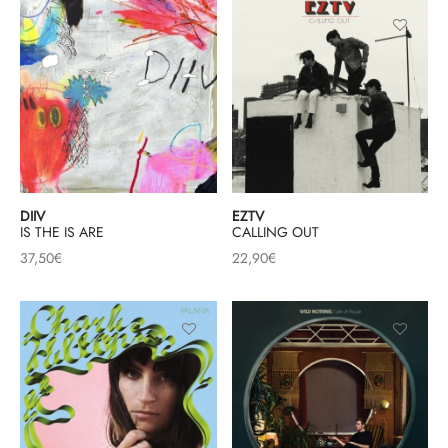
DIIV
EZTV
IS THE IS ARE
CALLING OUT
37,50
€
22,90
€