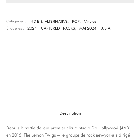
Catégories :
INDIE & ALTERNATIVE
,
POP
,
Vinyles
Étiquettes :
2024
,
CAPTURED TRACKS
,
MAI 2024
,
U.S.A.
Description
Depuis la sortie de leur premier album studio Do Hollywood (4AD)
en 2016, The Lemon Twigs – le groupe de rock new-yorkais dirigé