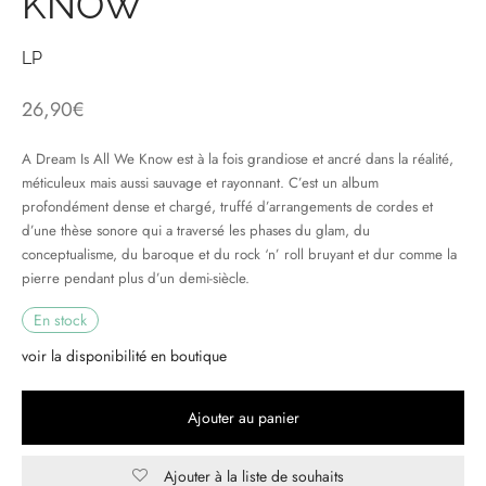
KNOW
& HIP-HOP
LP
26,90
€
 & MUSIQUES IMPROVISEES
A Dream Is All We Know est à la fois grandiose et ancré dans la réalité,
méticuleux mais aussi sauvage et rayonnant. C’est un album
QUES DU MONDE
profondément dense et chargé, truffé d’arrangements de cordes et
d’une thèse sonore qui a traversé les phases du glam, du
NDTRACKS
conceptualisme, du baroque et du rock ‘n’ roll bruyant et dur comme la
pierre pendant plus d’un demi-siècle.
QUE CLASSIQUE
En stock
UAIRE DAY 2025
voir la disponibilité en boutique
Ajouter au panier
Ajouter à la liste de souhaits