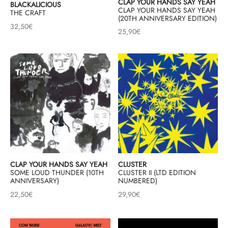
CLAP YOUR HANDS SAY YEAH
BLACKALICIOUS
CLAP YOUR HANDS SAY YEAH
THE CRAFT
(20TH ANNIVERSARY EDITION)
& HIP-HOP
32,50
€
25,90
€
 & MUSIQUES IMPROVISEES
QUES DU MONDE
NDTRACKS
QUE CLASSIQUE
UAIRE DAY 2025
CLAP YOUR HANDS SAY YEAH
CLUSTER
SOME LOUD THUNDER (10TH
CLUSTER II (LTD EDITION
ANNIVERSARY)
NUMBERED)
22,50
€
29,90
€