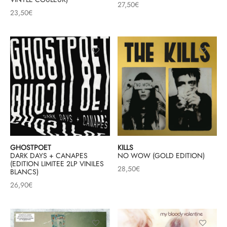
27,50
€
23,50
€
GHOSTPOET
KILLS
DARK DAYS + CANAPES
NO WOW (GOLD EDITION)
(EDITION LIMITEE 2LP VINILES
28,50
€
BLANCS)
26,90
€