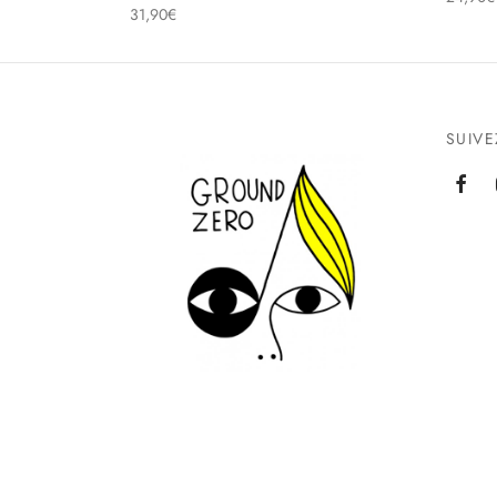
31,90
€
SUIV