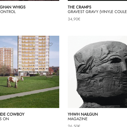
FGHAN WHIGS
THE CRAMPS
CONTROL
GRAVEST GRAVY (VINYLE COULE
34,90
€
IDE COWBOY
YHWH NAILGUN
ES ON
MAGAZINE
26,50
€