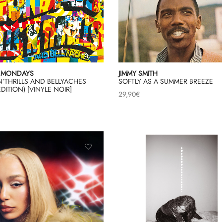
 MONDAYS
JIMMY SMITH
`N’THRILLS AND BELLYACHES
SOFTLY AS A SUMMER BREEZE
EDITION) [VINYLE NOIR]
29,90
€