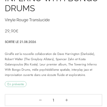
DRUMS
& HIP-HOP
Vinyle Rouge Translucide
29,90
€
 & MUSIQUES IMPROVISEES
QUES DU MONDE
SORTIE LE 21.08.2026
NDTRACKS
Giraffe est la nouvelle collaboration de Dave Harrington (Darkside),
Robert Walter (The Greyboy Allstars), Spencer Zahn et Kosta
QUE CLASSIQUE
Galanopoulos (Rio Kosta). Leur premier album, The Towering Inferno
With Bongo Drums, mêle psychédélisme spatiale, interplay jazz et
UAIRE DAY 2025
improvisation ouverte dans une écoute fluide et exploratoire.
En prévente