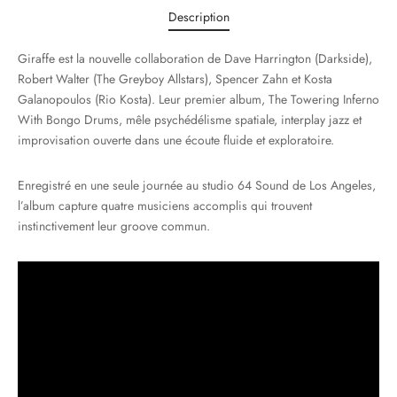
Description
Giraffe est la nouvelle collaboration de Dave Harrington (Darkside),
Robert Walter (The Greyboy Allstars), Spencer Zahn et Kosta
Galanopoulos (Rio Kosta). Leur premier album, The Towering Inferno
With Bongo Drums, mêle psychédélisme spatiale, interplay jazz et
improvisation ouverte dans une écoute fluide et exploratoire.
Enregistré en une seule journée au studio 64 Sound de Los Angeles,
l’album capture quatre musiciens accomplis qui trouvent
instinctivement leur groove commun.