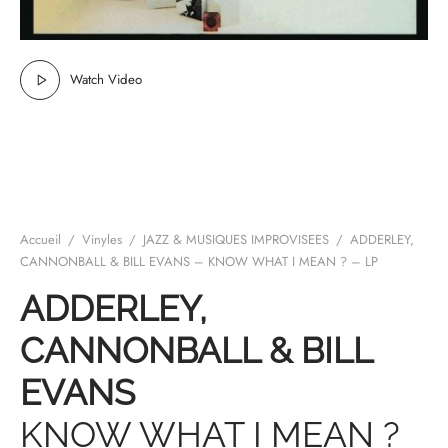
mplificateurs Phono
ENT & MINIMALISTE
MBRE 2026
IES DU 30/10/2026
REGGAE SKA
s Casques
 & NEW WAVE
ICA
Watch Video
teurs bluetooth
 & AMERICANA
N ORIENT & MAGHREB
ntes
AGE ROCK
es
SIC ROCK
ien
CHY BUT CHIC
Accueil
/
Vinyles
/
JAZZ & MUSIQUES IMPROVISEES
/
ADDERLEY,
CANNONBALL & BILL EVANS – KNOW WHAT I MEAN ? – LP
soires
IN & RAP FRANCAIS
ADDERLEY,
K
CANNONBALL & BILL
 ROCK, STONER & HEAVY METAL
EVANS
QUES ELECTRONIQUES
KNOW WHAT I MEAN ?