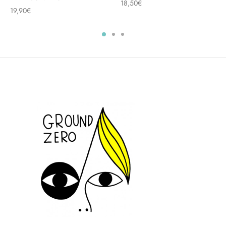
18,50
€
19,90
€