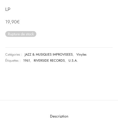
LP
& HIP-HOP
19,90
€
Rupture de stock
 & MUSIQUES IMPROVISEES
QUES DU MONDE
Catégories :
JAZZ & MUSIQUES IMPROVISEES
,
Vinyles
NDTRACKS
Étiquettes :
1961
,
RIVERSIDE RECORDS
,
U.S.A.
QUE CLASSIQUE
UAIRE DAY 2025
Description