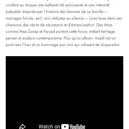
confère au disque une authenticité saisissante et une intensité
palpable. Inspirée par l’histoire des femmes de sa famille —
mariages forcés, exil, voix réduites au silence — Liraz tisse dans ses
chansons des récits de résistance et d’émancipation. Des titres
comme Maa Zanaa et Faryad portent cette force, mêlant héritage
persan et audace contemporaine. Plus qu’un album, Azadi est un
pont vers l’Iran et un hommage aux voix qui refusent de disparaître.