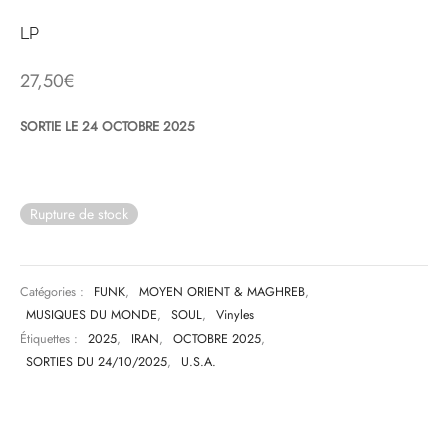
LP
& HIP-HOP
27,50
€
SORTIE LE 24 OCTOBRE 2025
 & MUSIQUES IMPROVISEES
QUES DU MONDE
Rupture de stock
NDTRACKS
QUE CLASSIQUE
Catégories :
FUNK
,
MOYEN ORIENT & MAGHREB
,
UAIRE DAY 2025
MUSIQUES DU MONDE
,
SOUL
,
Vinyles
Étiquettes :
2025
,
IRAN
,
OCTOBRE 2025
,
SORTIES DU 24/10/2025
,
U.S.A.