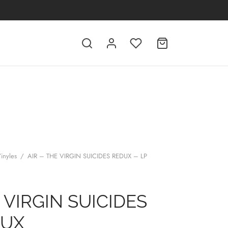
inyles
/
AIR – THE VIRGIN SUICIDES REDUX – LP
 VIRGIN SUICIDES
DUX