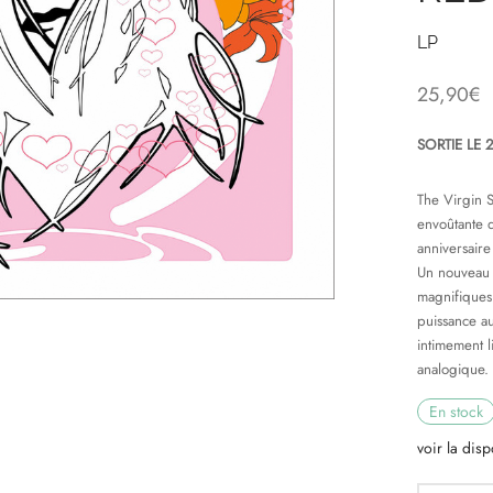
LP
25,90
€
SORTIE LE 
The Virgin 
envoûtante 
anniversaire
Un nouveau 
magnifiques 
puissance au
intimement l
analogique.
En stock
voir la disp