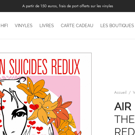
A partir de 150 euros, frais de port offerts sur les vinyles
HIFI
VINYLES
LIVRES
CARTE CADEAU
LES BOUTIQUES
Accueil
/
V
AIR
THE
RE