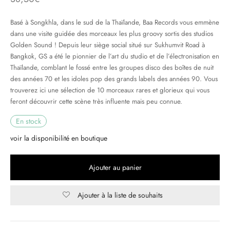
Basé à Songkhla, dans le sud de la Thaïlande, Baa Records vous emmène
& HIP-HOP
dans une visite guidée des morceaux les plus groovy sortis des studios
Golden Sound ! Depuis leur siège social situé sur Sukhumvit Road à
Bangkok, GS a été le pionnier de l’art du studio et de l’électronisation en
 & MUSIQUES IMPROVISEES
Thaïlande, comblant le fossé entre les groupes disco des boîtes de nuit
des années 70 et les idoles pop des grands labels des années 90. Vous
QUES DU MONDE
trouverez ici une sélection de 10 morceaux rares et glorieux qui vous
feront découvrir cette scène très influente mais peu connue.
NDTRACKS
En stock
QUE CLASSIQUE
voir la disponibilité en boutique
UAIRE DAY 2025
Ajouter au panier
Ajouter à la liste de souhaits